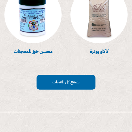
تصفح كل المنتجات
فقط داخل المصنع السعودى للالوان والمحسنات الغذائية
سلامة المعدات وخلوها من مسببات الإصابات أو الحوادث (بالعقيم
الدائم)
سلامة وصول المنتج الي المستهلك سليم 100% (بالتغليف و الغلق