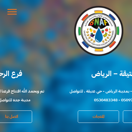
حي عتيقة – الرياض
تم افتتاح فرعنا الجديد - بمدينة الرياض - حي عتيقة . للتواصل
0509765519 - 0530483348
اتصل بنا
المنتجات