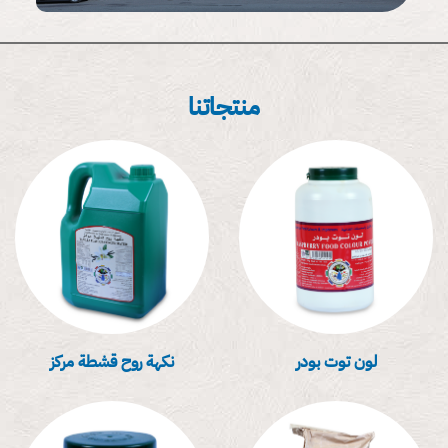
لون توت بودر
نكهة روح قشطة مركز
كاكاو بودرة
محسن خبز للمعجنات