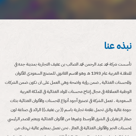
تأسست شركة محمد عبد الرحمن محمد الصالب بن عفيف التجارية بمدينة جدة في
المنطقــة الغربية عام 1393 هـ وهو الاسم القانوني للمصنع السعودي للألوان
والمحسنات الغذائية , ضمن رؤية واضحة وهي العمل على ان نكون ضمن الشركات
الوطنية العملاقة في مجال إنتاج محسنات المواد الغذائية في المملكة العربية
السعودية . تعمل الشركة في تصنيع أجود أنواع المحسنات والألوان الغذائية بذات
جودة عالية والتي تحمل علامة تجارية باسم (( بن عفيف)) الرائد في صناعة لون
صفار الزعفران في الشرق الأوسط وغيرها من الألوان الغذائية ويعتبر المصدر الرئيسي
لمحسنات الخبز والألوان الغذائية في العالم . نحن نعمل بمعايير عالية نهدف من
خلالها إلى إرضاء عملائنا عبر الجودة العالية أيا كان حجمها . وضمن هذه السياسية
تسير الشركة بخطى ثابتة على طريق النمو والمساهمة بشكل كبير فى المملكة العربية
السعودية … كما تفتخر الشركة بالموارد البشرية العاملة متعددة الجنسيات من
مهندسين وإداريين وفنين وعمال متخصصين ومؤهلين تأهيلا عاليا. إن سياسة
الشركة تقوم على أن أساس نجاحنا في الحفاظ على ثقة عملائنا يكمن في فهم و
تلبية متطلبات عملائنا والالتزام المطلق مع العميل والدقة في التنفيذ عبر مراحل